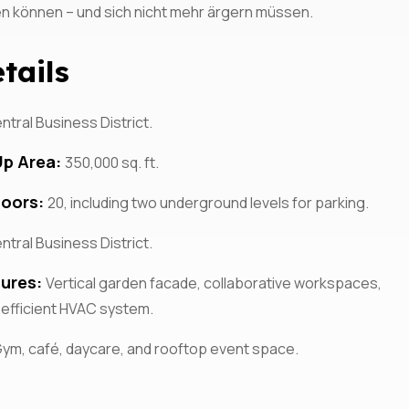
en können – und sich nicht mehr ärgern müssen.
tails
ntral Business District.
Up Area:
350,000 sq. ft.
loors:
20, including two underground levels for parking.
ntral Business District.
tures:
Vertical garden facade, collaborative workspaces,
efficient HVAC system.
ym, café, daycare, and rooftop event space.