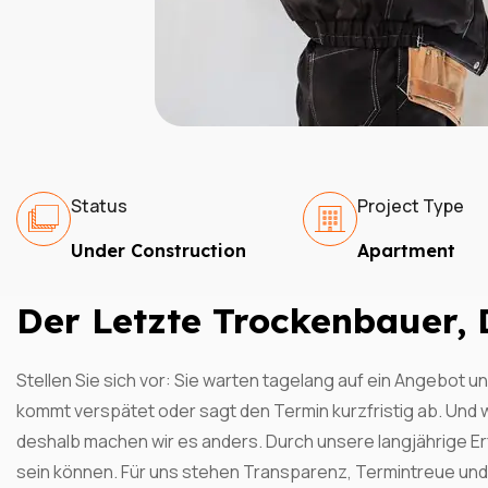
Status
Project Type
Under Construction
Apartment
Der Letzte Trockenbauer, 
Stellen Sie sich vor: Sie warten tagelang auf ein Angebot 
kommt verspätet oder sagt den Termin kurzfristig ab. Und w
deshalb machen wir es anders. Durch unsere langjährige E
sein können. Für uns stehen Transparenz, Termintreue und 