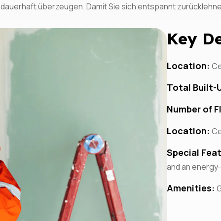
ie dauerhaft überzeugen. Damit Sie sich entspannt zurücklehn
Key De
Location:
Ce
Total Built-
Number of F
Location:
Ce
Special Fea
and an energy-
Amenities:
G