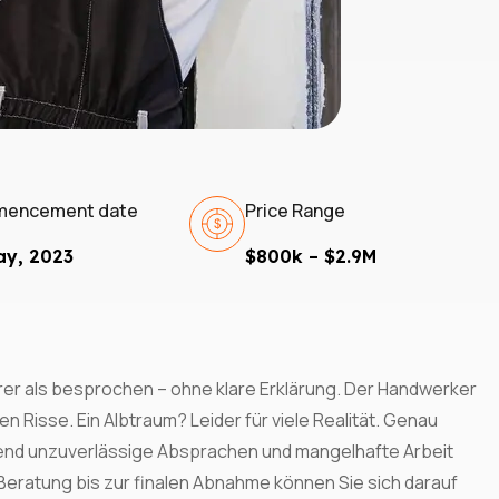
be To
ates!
encement date
Price Range
ay, 2023
$800k – $2.9M
olicy
urer als besprochen – ohne klare Erklärung. Der Handwerker
 Risse. Ein Albtraum? Leider für viele Realität. Genau
erend unzuverlässige Absprachen und mangelhafte Arbeit
Beratung bis zur finalen Abnahme können Sie sich darauf