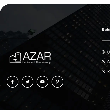
Schn
Ü
S
K