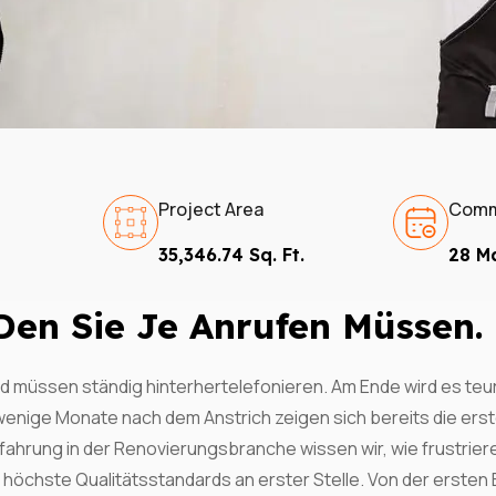
Subscri
The Upd
Project Area
Comm
35,346.74 Sq. Ft.
28 M
Den Sie Je Anrufen Müssen.
I agree to the
Privacy P
und müssen ständig hinterhertelefonieren. Am Ende wird es te
Subscribe
enige Monate nach dem Anstrich zeigen sich bereits die ersten
rfahrung in der Renovierungsbranche wissen wir, wie frustri
höchste Qualitätsstandards an erster Stelle. Von der ersten 