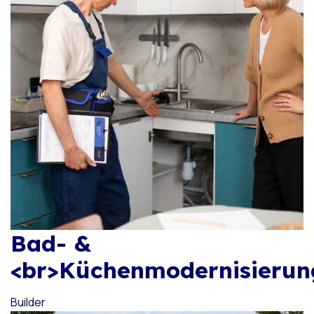
Subscribe To The
Updates!
I agree to the
Privacy Policy
Subscribe
Bad- &
<br>Küchenmodernisierun
Builder